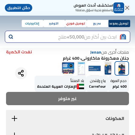
استكشف أحدث العروض
حمّل التطبيق
واستمتع بتجربة تسوّق مذهلة!
توصيل بموعد
سريع
توصيل فوري
التوفير
إلكترونيات
ابحث بين أكثر من
50,000+
منتج
نفدت الكمية
منتجات أُخرى من
Jenan
جنان معكرونة ماكاروني، 400 غرام
حجم العبوة
يباع ويُشحن
بلد المنشأ
400 غرام
Carrefour
الإمارات العربية المتحدة
غير متوفر
المكونات