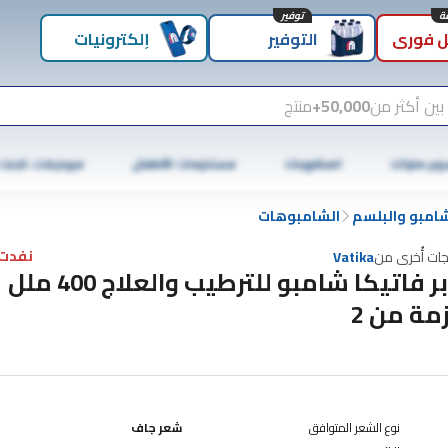
توفير
 فوري
التوفير
إلكترونيات
بين أكثر من
50,000+
منتج
وبر ماركت
المشروبات
مستلزمات الأطفال
موبايلات، تابلت
شامبو والبلسم
الشامبوهات
نفدت 
جات أُخرى من
Vatika
دابر فاتيكا شامبو للترطيب والعلاج 400 ملل
مة من 2
نوع الشعر المتوافق
شعر جاف