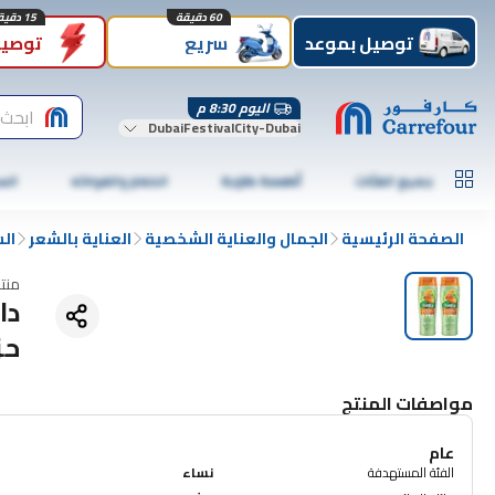
60 دقيقة
15 دقيقة
توصيل بموعد
سريع
توصيل
اليوم 8:30 م
ابحث 
DubaiFestivalCity-Dubai
جميع الفئات
أطعمة طازجة
الخضار والفواكه
الس
الصفحة الرئيسية
الجمال والعناية الشخصية
العناية بالشعر
ال
منت
حز
مواصفات المنتج
عام
الفئة المستهدفة
نساء