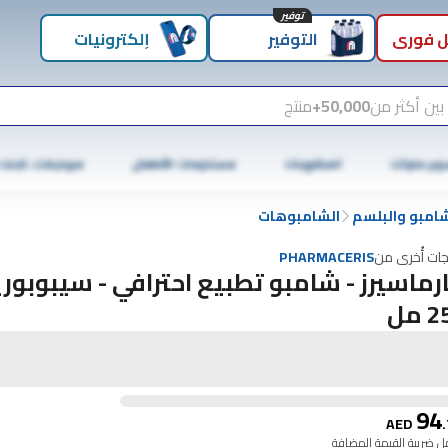
توفير
 فوري
التوفير
إلكترونيات
بين أكثر من
50,000+
منتج
وبر ماركت
المشروبات
مستلزمات الأطفال
موبايلات، تابلت
شامبو والبلسم
الشامبوهات
جات أُخرى من
PHARMACERIS
رماسيرز - شامبو تطبيع احترافي - سيبوبور
 مل
94
AED
.
 ضريبة القيمة المضافة