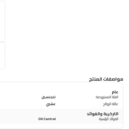
أ
م
مواصفات المنتج
عام
الفئة المستهدفة
للجنسين
عائلة الروائح
عشبي
التركيبة والفوائد
الفوائد الرئيسية
Oil Control