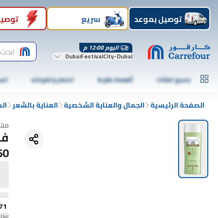
توصيل بموعد
سريع
توصيل
اليوم 12:00 م
ابحث 
DubaiFestivalCity-Dubai
جميع الفئات
أطعمة طازجة
الخضار والفواكه
الس
الصفحة الرئيسية
الجمال والعناية الشخصية
العناية بالشعر
ال
منت
فا
250
71
شامل