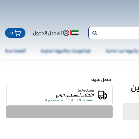
تسجيل الدخول
0
 وأجهزة اليد الذكية
الإلكترونيات والأجهزة المنزلية
أطعمة مجمّدة
احصل عليه
ين
Scheduled
الثلاثاء, أغسطس ١١رابع
if you order within 9 hrs & 37 mins