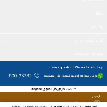
للرقائق وتخلص من القشرة مع Selsun Blue!
حولنا
وفر معنا
المساعدة و الدعم
Download Our App
Have a question? We are here to help.
800-73232
تواصل معنا عبر الدردشة للحصول على المساعدة
© 2026 كارفور كل الحقوق محفوظة
بالنقر فوق «متابعة»، فإنك توافق على تخزين cookies على جهازك