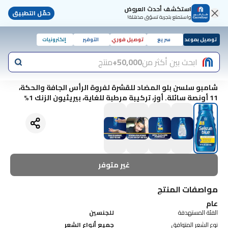
استكشف أحدث العروض
حمّل التطبيق
واستمتع بتجربة تسوّق مذهلة!
توصيل بموعد
سريع
توصيل فوري
التوفير
إلكترونيات
ابحث بين أكثر من
50,000+
منتج
شامبو سلسن بلو المضاد للقشرة لفروة الرأس الجافة والحكة،
11 أونصة سائلة. أوز، تركيبة مرطبة للغاية، بيريثيون الزنك 1%
غير متوفر
مواصفات المنتج
عام
الفئة المستهدفة
للجنسين
نوع الشعر المتوافق
جميع أنواع الشعر