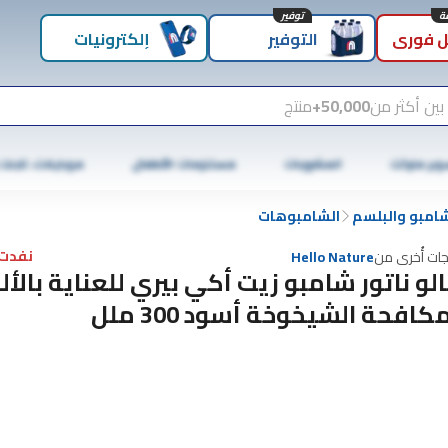
توفير
 فوري
التوفير
إلكترونيات
بين أكثر من
50,000+
منتج
وبر ماركت
المشروبات
مستلزمات الأطفال
موبايلات، تابلت
شامبو والبلسم
الشامبوهات
نفدت 
جات أُخرى من
Hello Nature
لو ناتور شامبو زيت أكي بيري للعناية بالأل
كافحة الشيخوخة أسود 300 ملل