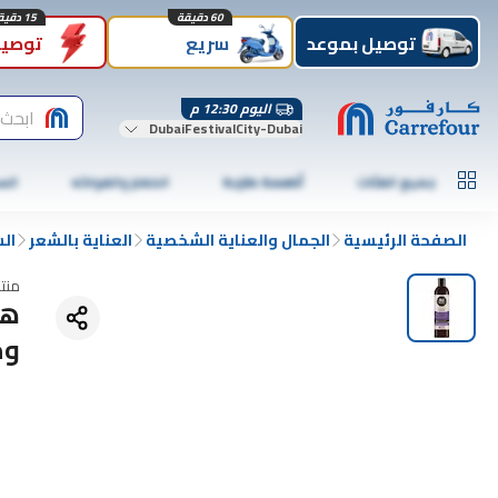
60 دقيقة
15 دقيقة
توصيل بموعد
سريع
توصيل
اليوم 12:30 م
ابحث 
DubaiFestivalCity-Dubai
جميع الفئات
أطعمة طازجة
الخضار والفواكه
الس
الصفحة الرئيسية
الجمال والعناية الشخصية
العناية بالشعر
ال
منت
ها
وم