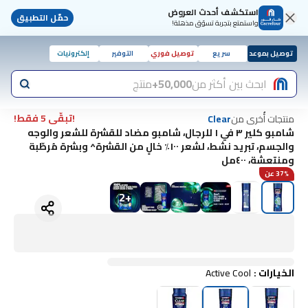
استكشف أحدث العروض
حمّل التطبيق
واستمتع بتجربة تسوّق مذهلة!
توصيل بموعد
سريع
توصيل فوري
التوفير
إلكترونيات
ابحث بين أكثر من
50,000+
منتج
!تبقّى 5 فقط!
منتجات أُخرى من
Clear
شامبو كلير ٣ في ١ للرجال، شامبو مضاد للقشرة للشعر والوجه
والجسم، تبريد نشط، لشعر ١٠٠٪ خالٍ من القشرة^ وبشرة مُرطّبة
ومنتعشة، ٤٠٠مل
37% عن
2
+
الخيارات
:
Active Cool