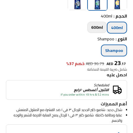
الحجم
:
400ml
600ml
400ml
النوع
:
Shampoo
Shampoo
23
36.79
AED
خصم 37%
AED
.
17
شامل ضريبة القيمة المضافة
احصل عليه
Scheduled
الاثنين, أغسطس ١٠رابع
if you order within 19 hrs & 52 mins
أهم المميزات
شكل جديد: شامبو كلير الجديد للرجال ٣ في ١ ضد القشرة مع المنثول المنعش.
عناية ونظافة كاملة: شامبو كلير ٣ في ١ للرجال يمنح العناية اللازمة للشعر والوجه
والجسم.
فروة خالية من القشرة بنسبة ١٠٠٪^، بشرة منعشة ومرطبة: تركيبة مكافحة القشرة
المثبتة سريرياً، غنية بفيتامين بي٣ والمنثول تامنعش لفروة رأس أقوى وبشرة