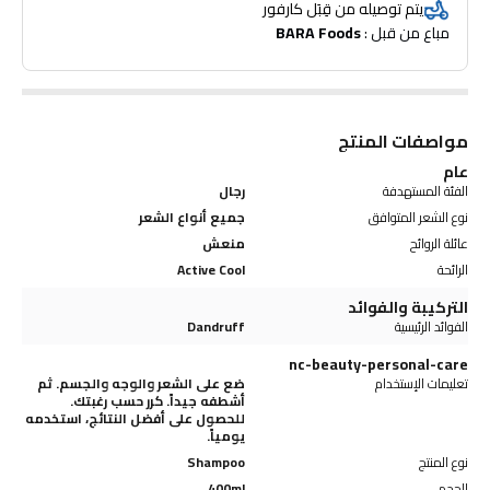
يتم توصيله من قِبَل كارفور
نظيفة ومرطبة
مباع من قبل : 
BARA Foods
الشامبو رقم ١ في العالم للرجال*: شامبو كلير للرجال مصمم لفروة رأس الرجال التي
تكون أضعف وأكثر عرضة للقشرة
فروة رأس نظيفة ومنعشة: ١٠٠٪ من الرجال يتفقون على أن شامبو كلير للرجال
المضاد للقشرة يجعل فروة رأسهم نظيفة ومنتعشة+.
استكشف مجموعة العناية بالشعر الكاملة: يقدم كلير حلاً لفروة رأس أكثر صحة
وقوة. ابحث عن شامبو كلير المثالي لاحتياجات شعرك وفروة رأسك.
مواصفات المنتج
عام
الفئة المستهدفة
رجال
نوع الشعر المتوافق
جميع أنواع الشعر
عائلة الروائح
منعش
الرائحة
Active Cool
التركيبة والفوائد
الفوائد الرئيسية
Dandruff
nc-beauty-personal-care
تعليمات الإستخدام
ضع على الشعر والوجه والجسم. ثم
أشطفه جيداً. كرر حسب رغبتك.
للحصول على أفضل النتائج، استخدمه
يومياً.
نوع المنتج
Shampoo
الحجم
400ml