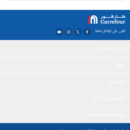
قابلة للتعديل، فإن حقيبة الظهر هذه عملية ومريحة للارتداء.
سواء كنت متجهًا إلى المدرسة أو العمل أو قضاء يوم مع الأصدقاء، فإن
مجموعة حقائب الظهر المطبوعة بطبعة لعبة غايم أوفر من توريتو ستوفر
لك كل ما تحتاج إليه. حافظ على تفوقك مع هذه المجموعة متعددة
الاستخدامات والجذابة للنظر.
ابقى على تواصل معنا
خدمة العملاء
حولنا
وفر معنا
المساعدة و الدعم
Download Our App