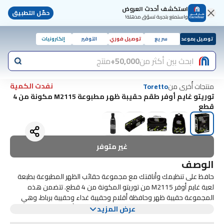
استكشف أحدث العروض
حمّل التطبيق
واستمتع بتجربة تسوّق مذهلة!
توصيل بموعد
سريع
توصيل فوري
التوفير
إلكترونيات
ابحث بين أكثر من
50,000+
منتج
نفدت الكمية
منتجات أُخرى من
Toretto
توريتو غايم أوفر طقم حقيبة ظهر مطبوعة M2115 مكونة من 4
قطع
غير متوفر
الوصف
حافظ على تنظيمك وأناقتك مع مجموعة حقائب الظهر المطبوعة بطبعة
لعبة غايم أوفر M2115 من توريتو المكونة من 4 قطع. تتضمن هذه
المجموعة حقيبة ظهر وحافظة أقلام وحقيبة غداء وحقيبة برباط، وهي
مثالية لجميع الضروريات اليومية.
تتميز حقيبة الظهر بتصميم مطبوع بطبعة لعبة غايم أوفر، مما يجعلها
عرض المزيد
إضافة ممتعة وعصرية لمجموعتك. مع وجود حجرات متعددة وأشرطة