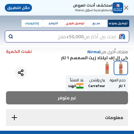
استكشف أحدث العروض
حمّل التطبيق
واستمتع بتجربة تسوّق مذهلة!
توصيل بموعد
سريع
توصيل فوري
التوفير
إلكترونيات
ابحث بين أكثر من
50,000+
منتج
نفدت الكمية
منتجات أُخرى من
Nirmal
كي إل إف تيلناد زيت السمسم 1 لتر
حجم العبوة
يباع ويُشحن
بلد المنشأ
1 لتر
Carrefour
الهند
غير متوفر
معلومات