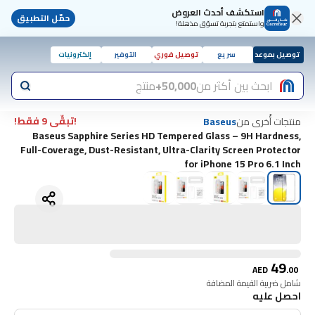
استكشف أحدث العروض
حمّل التطبيق
واستمتع بتجربة تسوّق مذهلة!
توصيل بموعد
سريع
توصيل فوري
التوفير
إلكترونيات
ابحث بين أكثر من
50,000+
منتج
!تبقّى 9 فقط!
منتجات أُخرى من
Baseus
Baseus Sapphire Series HD Tempered Glass – 9H Hardness,
Full-Coverage, Dust-Resistant, Ultra-Clarity Screen Protector
for iPhone 15 Pro 6.1 Inch
49
AED
.
00
شامل ضريبة القيمة المضافة
احصل عليه