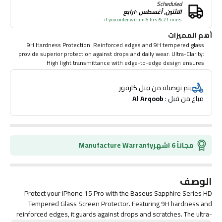
Scheduled
الاثنين, أغسطس ١٠رابع
if you order within 6 hrs & 21 mins
أهم المميزات
9H Hardness Protection: Reinforced edges and 9H tempered glass
provide superior protection against drops and daily wear. Ultra-Clarity:
High light transmittance with edge-to-edge design ensures
undistorted colors and glare-free viewing. Dust-Resistant Design:
Built-in dust filter for the speaker keeps out debris without affecting
يتم توصيله من قِبَل كارفور
sound quality. Seamless Fit: Auto-adsorption adhesive offers secure,
مباع من قبل : 
Al Arqoob
bubble-free installation
مجاناً 6 اشهر
Manufacture Warranty
الوصف
Protect your iPhone 15 Pro with the Baseus Sapphire Series HD
Tempered Glass Screen Protector. Featuring 9H hardness and
reinforced edges, it guards against drops and scratches. The ultra-