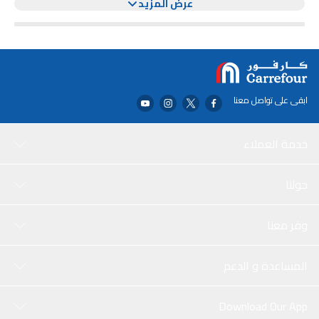
عرض المزيد
thin design provides 92% light transmittance for clear visuals, while
the built-in dust filter ensures optimal sound quality. Easy to install
with auto-adsorption adhesive for a seamless fit.
ابقى على تواصل معنا
خدمة العملاء
حولنا
وفر معنا
المساعدة و الدعم
Download Our App