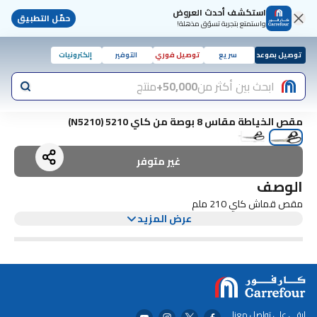
استكشف أحدث العروض
حمّل التطبيق
واستمتع بتجربة تسوّق مذهلة!
توصيل بموعد
سريع
توصيل فوري
التوفير
إلكترونيات
ابحث بين أكثر من
50,000+
منتج
مقص الخياطة مقاس 8 بوصة من كاي 5210 (N5210)
غير متوفر
الوصف
مقص قماش كاي 210 ملم
عرض المزيد
ابقى على تواصل معنا