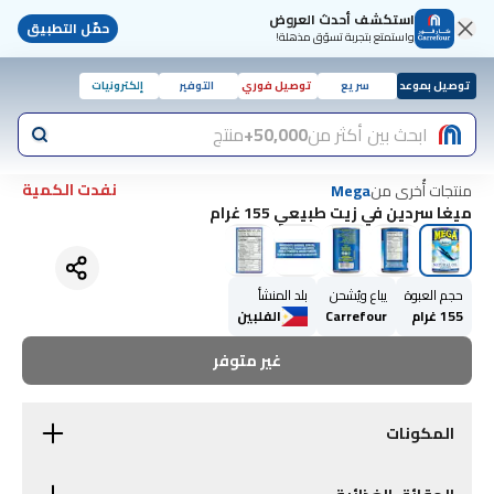
استكشف أحدث العروض
حمّل التطبيق
واستمتع بتجربة تسوّق مذهلة!
توصيل بموعد
سريع
توصيل فوري
التوفير
إلكترونيات
ابحث بين أكثر من
50,000+
منتج
نفدت الكمية
منتجات أُخرى من
Mega
ميغا سردين في زيت طبيعي 155 غرام
حجم العبوة
يباع ويُشحن
بلد المنشأ
155 غرام
Carrefour
الفلبين
غير متوفر
المكونات