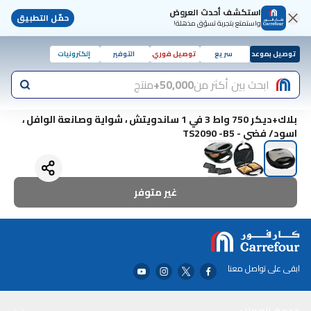
استكشف أحدث العروض
حمّل التطبيق
واستمتع بتجربة تسوّق مذهلة!
توصيل بموعد
سريع
توصيل فوري
التوفير
إلكترونيات
ابحث بين أكثر من
50,000+
منتج
بلاك+ديكر 750 واط 3 في 1 ساندويتش ، شواية وصانعة الوافل ،
اسود/ فضي - TS2090 -B5
غير متوفر
ابقى على تواصل معنا