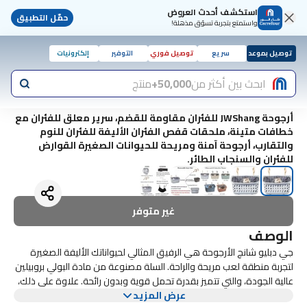
استكشف أحدث العروض
حمّل التطبيق
واستمتع بتجربة تسوّق مذهلة!
توصيل بموعد
سريع
توصيل فوري
التوفير
إلكترونيات
ابحث بين أكثر من
50,000+
منتج
أرجوحة JWShang للفئران مقاومة للقضم، سرير معلق للفئران مع
خطافات متينة، ملحقات قفص الفئران الأليفة للفئران للنوم
والتقارب، أرجوحة آمنة ومريحة للحيوانات الصغيرة القوارض
للفئران والسنجاب الطائر.
غير متوفر
الوصف
جي دبليو شانج الأرجوحة هي الرفيق المثالي لحيواناتك الأليفة الصغيرة
لتجربة منطقة لعب مريحة والراحة. السلة مصنوعة من مادة البولي بروبيلين
عالية الجودة، والتي تتميز بقدرة تحمل قوية وبدون رائحة. علاوة على ذلك،
عرض المزيد
فإن الوسادة داخل السلة مصنوعة من القطن الناعم، وهو دافئ، بحيث