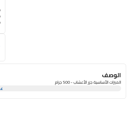
أ
م
الوصف
الميزات الأساسية جزر الأعشاب - 500 جرام
عر