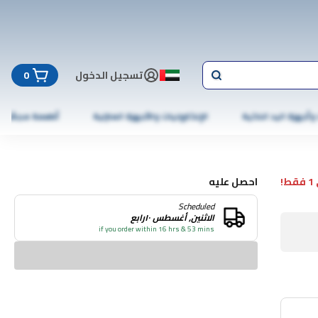
تسجيل الدخول
0
 وأجهزة اليد الذكية
الإلكترونيات والأجهزة المنزلية
أطعمة مجمّدة
!
احصل عليه
Scheduled
الاثنين, أغسطس ١٠رابع
if you order within 16 hrs & 53 mins