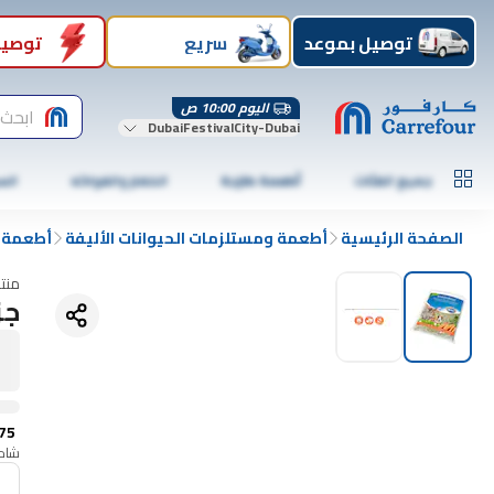
توصيل بموعد
سريع
توصيل
اليوم 10:00 ص
ابحث 
DubaiFestivalCity-Dubai
جميع الفئات
أطعمة طازجة
الخضار والفواكه
الس
الصفحة الرئيسية
أطعمة ومستلزمات الحيوانات الأليفة
أطعمة ا
منت
جزر
75
شامل