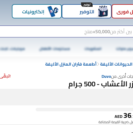
توفير
 فوري
التوفير
إلكترونيات
بين أكثر من
50,000+
منتج
وبر ماركت
المشروبات
مستلزمات الأطفال
موبايلات، تابلت
لحيوانات الأليفة
أطعمة فئران المنزل الأليفة
!تبقّى 1 فقط
جات أُخرى من
Duvo
 الأعشاب - 500 جرام
36
AED
.
 ضريبة القيمة المضافة