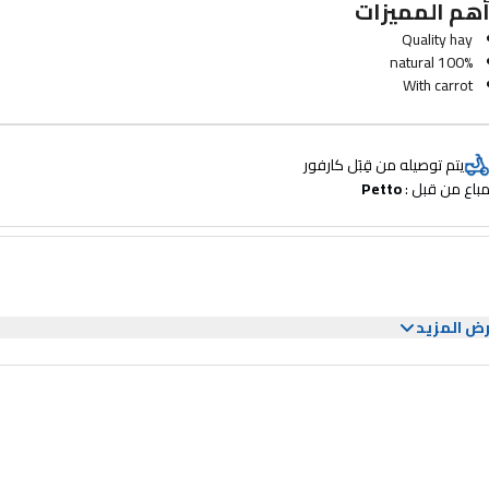
هم المميزات
Quality hay
100% natural
With carrot
Good for teeth and digestion
For rabbits and rodents
يتم توصيله من قِبَل كارفور
باع من قبل : 
Petto
ض المزيد