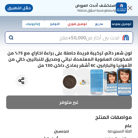
استكشف أحدث العروض
حمّل التطبيق
واستمتع بتجربة تسوّق مذهلة!
توصيل بموعد
سريع
توصيل فوري
التوفير
إلكترونيات
ابحث بين أكثر من
50,000+
منتج
لون شعر دائم، تركيبة فريدة حاصلة على براءة اختراع، مع 75% من
المكونات العضوية المعتمدة، نباتي وصديق للنباتيين، خالي من
الأمونيا والبارابين، 6C أشقر رمادي داكن، 130 مل
غير متوفر
مواصفات المنتج
عام
الفئة المستهدفة
للجنسين