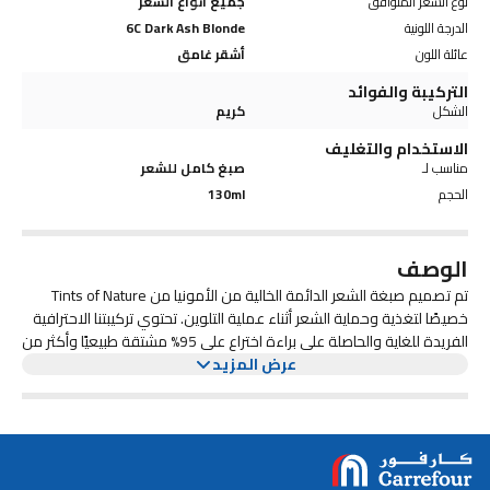
نوع الشعر المتوافق
جميع أنواع الشعر
الدرجة اللونية
6C Dark Ash Blonde
عائلة اللون
أشقر غامق
التركيبة والفوائد
الشكل
كريم
الاستخدام والتغليف
مناسب لـ
صبغ كامل للشعر
الحجم
130ml
الوصف
تم تصميم صبغة الشعر الدائمة الخالية من الأمونيا من Tints of Nature
خصيصًا لتغذية وحماية الشعر أثناء عملية التلوين. تحتوي تركيبتنا الاحترافية
الفريدة للغاية والحاصلة على براءة اختراع على 95% مشتقة طبيعيًا وأكثر من
عرض المزيد
75% من المكونات العضوية المعتمدة الغنية. كما أنه صديق للنباتيين،
وخالي من الغلوتين والبارابين والكوكاميد DEA، مع أقل مستويات ممكنة
من PPD، لإعطاء تلوين شعر منزلي أكثر صحة ولطفًا مع نتائج رائعة.