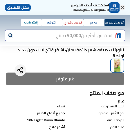
استكشف أحدث العروض
حمّل التطبيق
واستمتع بتجربة تسوّق مذهلة!
توصيل بموعد
سريع
توصيل فوري
التوفير
إلكترونيات
ابحث بين أكثر من
50,000+
منتج
ناتورتنت صبغة شعر دائمة 10 ان، اشقر فاتح لايت دون - 5.6
اونصة
غير متوفر
مواصفات المنتج
عام
الفئة المستهدفة
نساء
نوع الشعر المتوافق
جميع أنواع الشعر
الدرجة اللونية
10N Light Dawn Blonde
عائلة اللون
أشقر فاتح