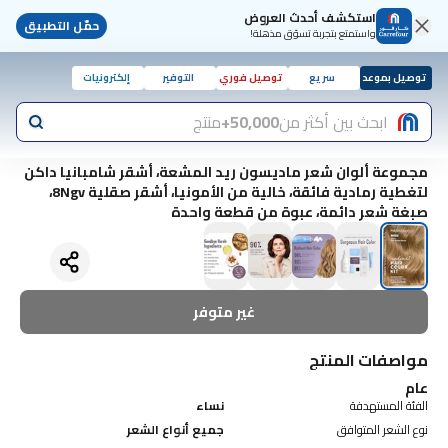
استكشف أحدث العروض
حمّل التطبيق
واستمتع بتجربة تسوّق مذهلة!
توصيل بموعد
سريع
توصيل فوري
التوفير
إلكترونيات
ابحث بين أكثر من
50,000+
منتج
مجموعة ألوان شعر ماديسون ريد المشعة، أشقر شامبانيا داكن
لتغطية رمادية فائقة، خالية من الأمونيا، أشقر صقلية 8Ngv،
صبغة شعر دائمة، عبوة من قطعة واحدة
غير متوفر
مواصفات المنتج
عام
الفئة المستهدفة
نساء
نوع الشعر المتوافق
جميع أنواع الشعر