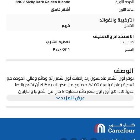
الدرجة اللونية
8NGV Sicily Dark Golden Blonde
عائلة اللون
أشقر غامق
التركيبة والفوائد
الشكل
كريم
الاستخدام والتغليف
مناسب لـ
تغطية الشيب
الحجم
Pack Of 1
الوصف
يوفر لون الشعر ماديسون ريد راديانت لون شعر رائع ودائم وعالي الجودة مع
تغطية رمادية بنسبة 100%. مصنوع من مكونات يمكنك أن تشعر بالرضا
عنها، هذا هو أول لون شعر دائم سمارت 8 خالٍ من الأمونيا والبارابين
عرض المزيد
والريسورسينول والبولي بروبلين والفثالات والغلوتين وSLS وثاني أكسيد
التيتانيوم. غني بالمغذيات المحببة للشعر بالكيراتين وزيت الأرغان ومستخلص
جذور الجينسنغ لحماية وتدليل شعرك. للحصول على أفضل النتائج، حافظي
على درجتين من لونك الطبيعي.