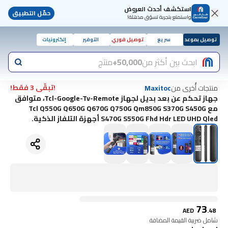
استكشف أحدث العروض
حمّل التطبيق
واستمتع بتجربة تسوّق مذهلة!
توصيل بموعد
سريع
توصيل فوري
التوفير
إلكترونيات
ابحث بين أكثر من
50,000+
منتج
!تبقّى 3 فقط!
منتجات أُخرى من
Maxitoc
جهاز تحكم عن بعد بديل لجهاز Tcl-Google-Tv-Remote، متوافق
مع Tcl Q550G Q650G Q670G Q750G Qm850G S370G S450G
S470G S550G Fhd Hdr LED UHD Qled أجهزة التلفاز الذكية.
73
AED
.
48
شامل ضريبة القيمة المضافة