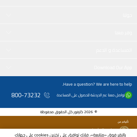
50Q550G 65Q550G 50Q570G 55Q570G 65Q570G 75Q570G
والمزيد.
حولنا
وفر معنا
المساعدة و الدعم
Download Our App
Have a question? We are here to help.
800-73232
تواصل معنا عبر الدردشة للحصول على المساعدة
© 2026 كارفور كل الحقوق محفوظة
بالنقر فوق «متابعة»، فإنك توافق على تخزين cookies على جهازك