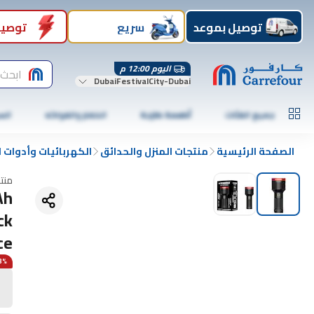
توصيل بموعد
سريع
توصيل
اليوم 12:00 م
ابحث 
DubaiFestivalCity-Dubai
جميع الفئات
أطعمة طازجة
الخضار والفواكه
الس
الصفحة الرئيسية
منتجات المنزل والحدائق
الكهربائيات وأدوات اف
منت
Ah
ck
ce
53% 