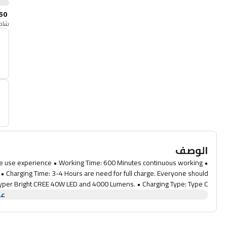
50
شامل
أ
م
الوصف
time use experience • Working Time: 600 Minutes continuous working
 • Charging Time: 3-4 Hours are need for full charge. Everyone should
• Hyper Bright CREE 40W LED and 4000 Lumens. • Charging Type: Type C
عر