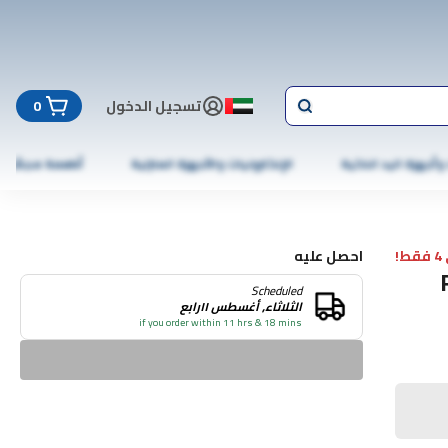
تسجيل الدخول
0
 وأجهزة اليد الذكية
الإلكترونيات والأجهزة المنزلية
أطعمة مجمّدة
!
احصل عليه
Scheduled
الثلاثاء, أغسطس ١١رابع
if you order within 11 hrs & 18 mins