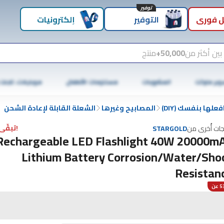
توفير
 فوري
التوفير
إلكترونيات
بين أكثر من
50,000+
منتج
وبر ماركت
المشروبات
مستلزمات الأطفال
موبايلات، تابلت
علها بنفسك (DIY)
المصابيح وغيرها
الشعلة القابلة لإعادة الشحن
!تبقّى 4 فقط
جات أُخرى من
STARGOLD
Rechargeable LED Flashlight 40W 20000m
Lithium Battery Corrosion/Water/Sho
Resistan
عن