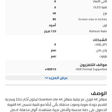
ثلاثي الأبعاد
لا
تقنية OLED
لا
نوع
4K
85
Screen size in Inches
لون
أسود
Refresh Rate
120 هرتز
الشبكات
كابل إيثرنت
لا
واي فاي
نعم
بلوتوث
نعم
موالف التلفزيون
HDR10+
HDR Format Supported
عرض المزيد
الوصف
معالج 4K قوي: تم ترقية معالج Quantum Lite 4K ليكون أكثر ذكاءً وسرعة
لتقديم جودة صورة وصوت مذهلة. يأتي أيضًا مع تقنية تحسين 4K القوية
للحصول على دقة محسنة وأفضل تجربة مشاهدة. ألوان مذهلة: احصل