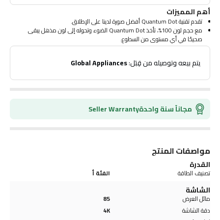
أهم المميزات
تقدم تقنية Quantum Dot أفضل صورة لدينا على الإطلاق.
مع حجم لون 100%، تأخذ Quantum Dot الضوء وتحوله إلى لون مذهل يبقى
صحيحًا في أي مستوى من السطوع.
يبرز Quantum HDR التفاصيل والتباين حتى تتمكن من تجربة القوة الكاملة في كل
صورة.
 يتم بيعه وتوصيله من قِبَل: 
Global Appliances
يتجاوز التعيين الديناميكي للنغمة لـ HDR10+ المعايير الرائدة، مما يخلق ألوانًا
سوداء أعمق وصورًا أكثر حيوية وتفاصيل تضيء دائمًا.
يمتزج الملف الشخصي النحيف المذهل لتلفازك بسلاسة في الجدار كما لم تره من
قبل.
يضع مركز Smart Hub الجديد من سامسونج تنظيم المحتوى واكتشافه في
مجاناً سنة واحدة
Seller Warranty
المقدمة والوسط حتى تقضي وقتًا أقل في البحث ووقتًا أطول في بث الأفلام
والعروض والمحتوى الآخر الذي تستمتع به.
يقوم المعالج القوي من سامسونج بتحسين جودة الصوت للمحتوى الذي تشاهده.
تضمن تقنية تحسين 4K أيضًا حصولك على دقة تصل إلى 4K للمحتوى الذي تحبه.
استمتع بصورة وأداء واضحين لأنه يقدر ويعوض الإطارات تلقائيًا لمصدر المحتويات.
مواصفات المنتج
سيغمرك الصوت المحيطي ثلاثي الأبعاد مع الصوت العلوي الافتراضي بالكامل
في تجربة الصوت.
القدرة
دع SmartThings يتحكم في منزلك بذكاء من خلال اكتشاف وتوصيل والتحكم
تصنيف الطاقة
الفئة أ
في أجهزتك الذكية حول تلفازك.
الشاشة
يسمح لك المحور المدمج بالاستمتاع بالاتصال المحسن دون أجهزة إضافية.
يمكنك أيضًا الرد على الباب حتى أثناء مشاهدة التلفاز
مائل العرض
85
دقة الشاشة
4K