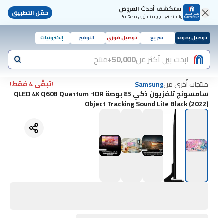
استكشف أحدث العروض
حمّل التطبيق
واستمتع بتجربة تسوّق مذهلة!
توصيل بموعد
سريع
توصيل فوري
التوفير
إلكترونيات
ابحث بين أكثر من
50,000+
منتج
!تبقّى 4 فقط!
منتجات أُخرى من
Samsung
سامسونج تلفزيون ذكي 85 بوصة QLED 4K Q60B Quantum HDR
Object Tracking Sound Lite Black (2022)