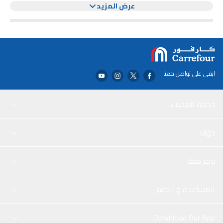
عرض المزيد
على حجم لون 100% في أي سطوع مع Quantum Dot بينما يخلق
Quantum HDR مع تعيين النغمة الديناميكية لـ HDR10+ ألوانًا سوداء
أعمق وصورًا أكثر حيوية وتفاصيل تضيء دائمًا. تباين محسّن: توفر تقنية
Dual LED المبتكرة تباينًا أكثر جرأة ودقة من خلال تحسين لون الإضاءة
الخلفية لتتناسب مع نوع المحتوى الذي يتم مشاهدته. تجربة صوت غامرة:
استمتع بصوت ثلاثي الأبعاد واقعي يضعك في قلب الحدث مع Object
Tracking Sound Lite بينما يقوم الصوت التكيفي بتحسين الصوت بناءً على
ابقى على تواصل معنا
تحليل المشهد في الوقت الفعلي.
خدمة العملاء
حولنا
وفر معنا
المساعدة و الدعم
Download Our App