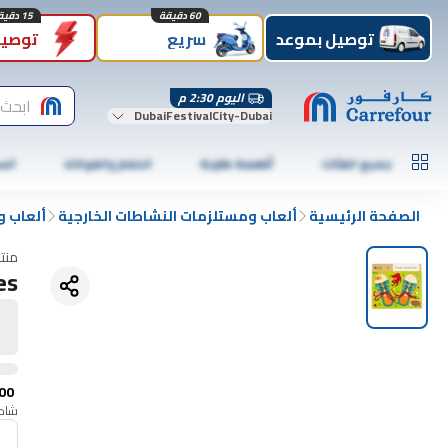
60 دقيقة
15 دقيقة
توصيل بموعد
سريع
توصيل
اليوم 2:30 م
ابحث 
DubaiFestivalCity-Dubai
جميع الفئات
أطعمة طازجة
الخضار والفواكه
الس
الصفحة الرئيسية
ألعاب ومستلزمات النشاطات الخارجية
ألعاب و
منت
es
00
شامل