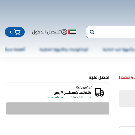
تسجيل الدخول
0
 وأجهزة اليد الذكية
الإلكترونيات والأجهزة المنزلية
أطعمة مجمّدة
!
احصل عليه
Scheduled
الثلاثاء, أغسطس ١١رابع
if you order within 6 hrs & 5 mins