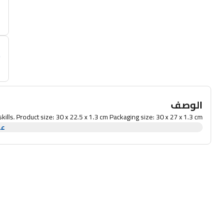
أ
م
الوصف
kills. Product size: 30 x 22.5 x 1.3 cm Packaging size: 30 x 27 x 1.3 cm
عر