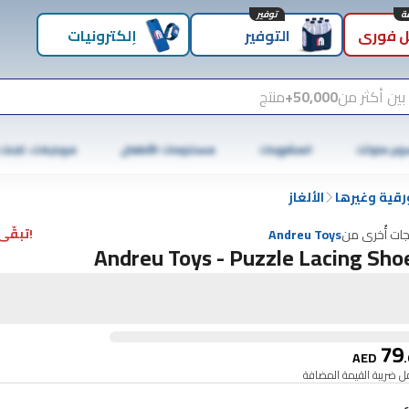
توفير
 فوري
التوفير
إلكترونيات
بين أكثر من
50,000+
منتج
وبر ماركت
المشروبات
مستلزمات الأطفال
موبايلات، تابلت
رقية وغيرها
الألغاز
!تبقّى 4 فقط
جات أُخرى من
Andreu Toys
Andreu Toys - Puzzle Lacing Sho
79
AED
.
 ضريبة القيمة المضافة