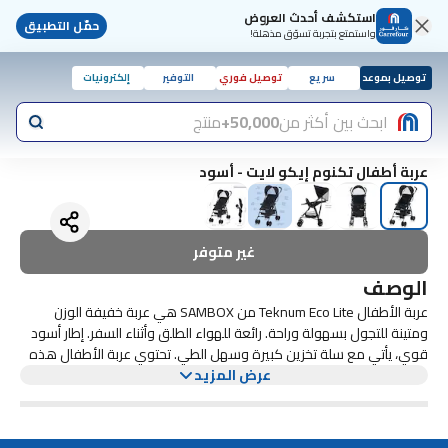
استكشف أحدث العروض
حمّل التطبيق
واستمتع بتجربة تسوّق مذهلة!
توصيل بموعد
سريع
توصيل فوري
التوفير
إلكترونيات
ابحث بين أكثر من
50,000+
منتج
عربة أطفال تكنوم إيكو لايت - أسود
غير متوفر
الوصف
عربة الأطفال Teknum Eco Lite من SAMBOX هي عربة خفيفة الوزن
ومتينة للتجول بسهولة وراحة. رائعة للهواء الطلق وأثناء السفر. إطار أسود
قوي، يأتي مع سلة تخزين كبيرة وسهل الطي. تحتوي عربة الأطفال هذه
عرض المزيد
على حزام أمان ثلاثي النقاط ودرابزين إضافي لمزيد من الأمان والراحة.
بالإضافة إلى ما سبق، فإن مظلة عربة الأطفال هذه مصنوعة من قماش
سميك للغاية 210D لتوفير الحماية من الأشعة فوق البنفسجية والسلامة
من الحرارة.