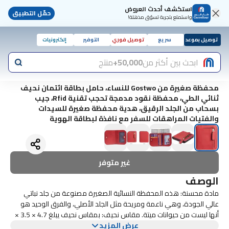
استكشف أحدث العروض
حمّل التطبيق
واستمتع بتجربة تسوّق مذهلة!
توصيل بموعد
سريع
توصيل فوري
التوفير
إلكترونيات
ابحث بين أكثر من
50,000+
منتج
محفظة صغيرة من Gostwo للنساء، حامل بطاقة ائتمان نحيف
ثنائي الطي، محفظة نقود مدمجة تحجب تقنية Rfid، جيب
بسحاب من الجلد الرقيق، هدية محفظة صغيرة للسيدات
والفتيات المراهقات للسفر مع نافذة لبطاقة الهوية
غير متوفر
الوصف
مادة محسنة: هذه المحفظة النسائية الصغيرة مصنوعة من جلد نباتي
عالي الجودة، وهي ناعمة ومريحة مثل الجلد الأصلي، والفرق الوحيد هو
أنها ليست من حيوانات ميتة. مقاس نحيف: بمقاس نحيف يبلغ 4.7 ​​× 3.5 ×
عرض المزيد
0.5، يمكن وضع هذا الطي الصغير للسيدات بشكل مريح في جيبك أو حقيبة