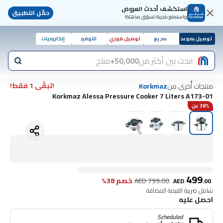
استكشف أحدث العروض
حمّل التطبيق
واستمتع بتجربة تسوّق مذهلة!
توصيل بموعد
سريع
توصيل فوري
التوفير
إلكترونيات
ابحث بين أكثر من
50,000+
منتج
!تبقّى 1 فقط!
منتجات أُخرى من
Korkmaz
Korkmaz Alessa Pressure Cooker 7 Liters A173-01
38% عن
499
799.00
AED
خصم 38%
AED
.
00
شامل ضريبة القيمة المضافة
احصل عليه
Scheduled