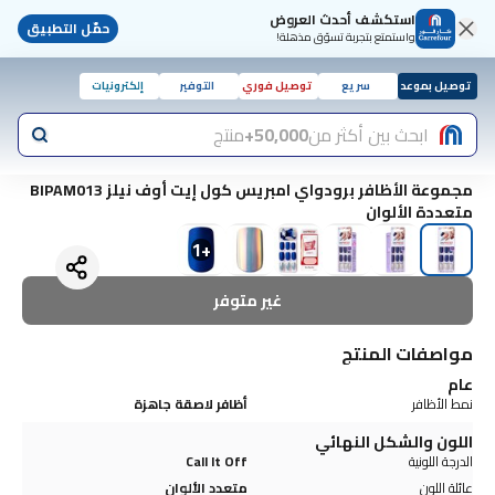
استكشف أحدث العروض
حمّل التطبيق
واستمتع بتجربة تسوّق مذهلة!
توصيل بموعد
سريع
توصيل فوري
التوفير
إلكترونيات
ابحث بين أكثر من
50,000+
منتج
مجموعة الأظافر برودواي امبريس كول إيت أوف نيلز BIPAM013
متعددة الألوان
1
+
غير متوفر
مواصفات المنتج
عام
نمط الأظافر
أظافر لاصقة جاهزة
اللون والشكل النهائي
الدرجة اللونية
Call It Off
عائلة اللون
متعدد الألوان