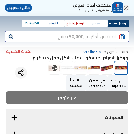
استكشف أحدث العروض
حمّل التطبيق
واستمتع بتجربة تسوّق مذهلة!
توصيل بموعد
سريع
توصيل فوري
التوفير
إلكترونيات
ابحث بين أكثر من
50,000+
منتج
نفدت الكمية
منتجات أُخرى من
Walker's
ووكرز شورتبريد بسكويت على شكل جمل 175 غرام
3
+
حجم العبوة
يباع ويُشحن
بلد المنشأ
175 غرام
Carrefour
اسكتلندا
غير متوفر
المكونات