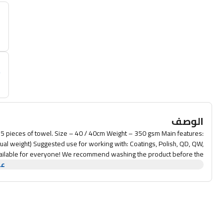
أ
م
الوصف
ual weight) Suggested use for working with: Coatings, Polish, QD, QW,
first use.
عر