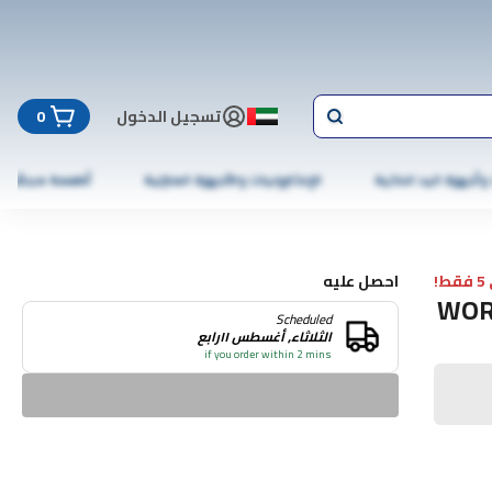
تسجيل الدخول
0
 وأجهزة اليد الذكية
الإلكترونيات والأجهزة المنزلية
أطعمة مجمّدة
!
احصل عليه
WOR
Scheduled
الثلاثاء, أغسطس ١١رابع
if you order within 2 mins