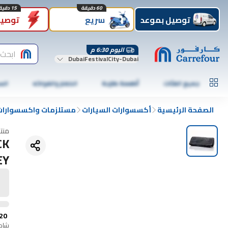
60 دقيقة
15 دقيقة
توصيل بموعد
سريع
توصيل
اليوم 6:30 م
ابحث 
DubaiFestivalCity-Dubai
جميع الفئات
أطعمة طازجة
الخضار والفواكه
الس
الصفحة الرئيسية
أكسسوارات السيارات
مستلزمات واكسسوارات 
منت
CK
EY
20
شامل