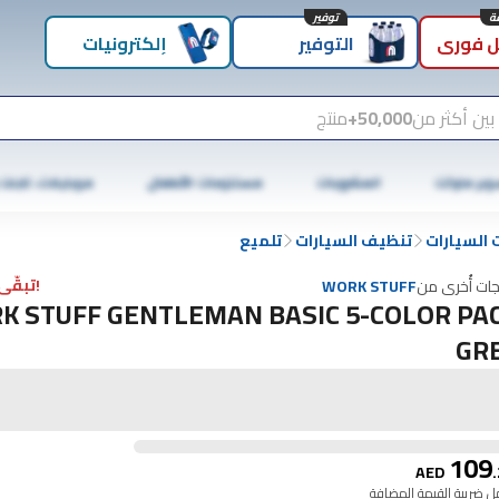
توفير
 فوري
التوفير
إلكترونيات
بين أكثر من
50,000+
منتج
وبر ماركت
المشروبات
مستلزمات الأطفال
موبايلات، تابلت
السيارات
تنظيف السيارات
تلميع
!تبقّى 5 فقط
جات أُخرى من
WORK STUFF
K STUFF GENTLEMAN BASIC 5-COLOR PA
GR
109
AED
.
 ضريبة القيمة المضافة