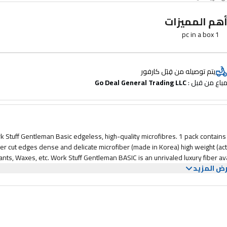
هم المميزات
1 pc in a box
يتم توصيله من قِبَل كارفور
باع من قبل : 
Go Deal General Trading LLC
f Gentleman Basic edgeless, high-quality microfibres. 1 pack contains 5 pieces of towel. Size – 40 / 40cm Weight – 350 gsm Main features:
ser cut edges dense and delicate microfiber (made in Korea) high weight (act
f Gentleman BASIC is an unrivaled luxury fiber available for everyone! We recommend washing the product before the
ض المزيد