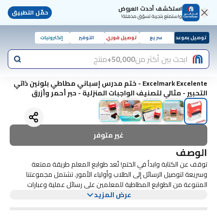
استكشف أحدث العروض
حمّل التطبيق
واستمتع بتجربة تسوّق مذهلة!
توصيل بموعد
سريع
توصيل فوري
التوفير
إلكترونيات
ابحث بين أكثر من
50,000+
منتج
Excelmark Excelente - ختم مدرس إسباني مطاطي بلونين ذاتي
التحبير - مثالي لتصنيف الواجبات المنزلية - حبر أحمر وأزرق
غير متوفر
الوصف
توقف عن الكتابة وابدأ في الختم! تُعد طوابع المعلم طريقة ممتعة
وسريعة لتوصيل الرسائل إلى الطلاب وأولياء الأمور. تشتمل مجموعتنا
المتنوعة من الطوابع المطاطية للمعلمين على رسائل عملية وعبارات
عرض المزيد
تحفيزية يمكن استخدامها كل يوم وهي مناسبة لجميع الأعمار. تعتبر
الطوابع المطاطية الخاصة بنا مثالية للختم السريع والمتكرر لأن قالب الطوابع
يعيد حبر نفسه تلقائيًا عن طريق الدوران في وسادة الحبر. الميزة الفريدة