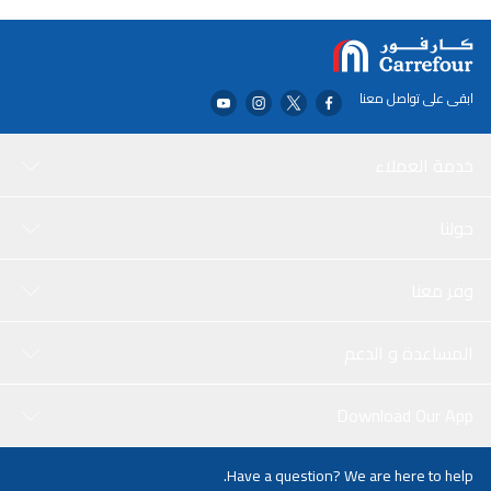
لهذا الختم هي لوحة الحبر القابلة للعكس ذات الوجهين والتي تضاعف عدد
مرات الظهور وتسمح لك بتبديل لون حبر الرسالة بين الأحمر والأزرق.
ابقى على تواصل معنا
خدمة العملاء
حولنا
وفر معنا
المساعدة و الدعم
Download Our App
Have a question? We are here to help.