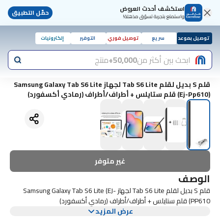
استكشف أحدث العروض
حمّل التطبيق
واستمتع بتجربة تسوّق مذهلة!
توصيل بموعد
سريع
توصيل فوري
التوفير
إلكترونيات
ابحث بين أكثر من
50,000+
منتج
قلم S بديل لقلم Tab S6 Lite لجهاز Samsung Galaxy Tab S6 Lite
(Ej-Pp610) قلم ستايلس + أطراف/أطراف (رمادي أكسفورد)
غير متوفر
الوصف
قلم S بديل لقلم Tab S6 Lite لجهاز Samsung Galaxy Tab S6 Lite (EJ-
PP610) قلم ستايلس + أطراف/أطراف (رمادي أكسفورد)
عرض المزيد