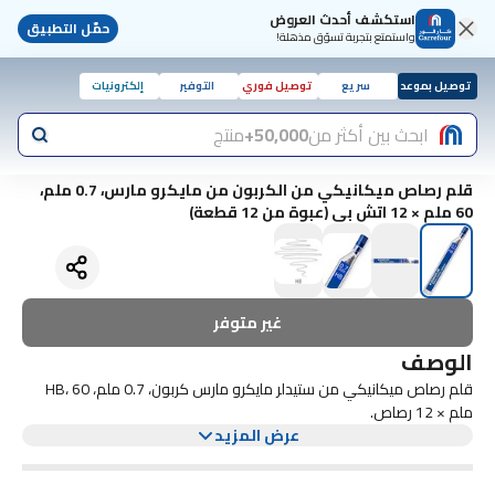
استكشف أحدث العروض
حمّل التطبيق
واستمتع بتجربة تسوّق مذهلة!
توصيل بموعد
سريع
توصيل فوري
التوفير
إلكترونيات
ابحث بين أكثر من
50,000+
منتج
قلم رصاص ميكانيكي من الكربون من مايكرو مارس، 0.7 ملم،
60 ملم × 12 اتش بي (عبوة من 12 قطعة)
غير متوفر
الوصف
قلم رصاص ميكانيكي من ستيدلر مايكرو مارس كربون، 0.7 ملم، HB، 60
ملم × 12 رصاص.
عرض المزيد