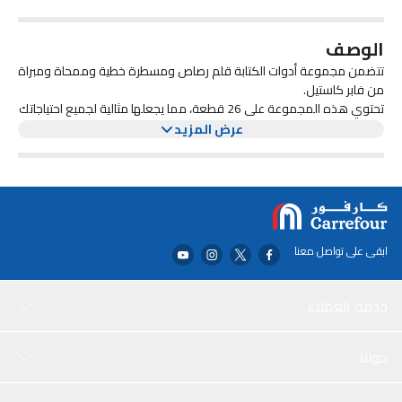
الوصف
تتضمن مجموعة أدوات الكتابة قلم رصاص ومسطرة خطية وممحاة ومبراة
من فابر كاستيل.
تحتوي هذه المجموعة على 26 قطعة، مما يجعلها مثالية لجميع احتياجاتك
في الكتابة والرسم. قلم الرصاص عالي الجودة ويوفر خطوطًا ناعمة
عرض المزيد
ودقيقة.
المسطرة الخطية متينة وتوفر قياسات دقيقة. تضمن الممحاة مسحًا نظيفًا
وخاليًا من البقع.
ابقى على تواصل معنا
خدمة العملاء
حولنا