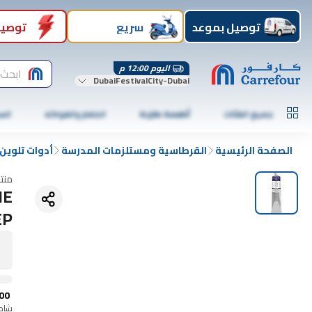
توصيل بموعد
سريع
توصيل
اليوم 12:00 م
ابحث 
DubaiFestivalCity-Dubai
جميع الفئات
أطعمة طازجة
الخضار والفواكه
الس
الصفحة الرئيسية
القرطاسية ومستلزمات المدرسة
أدوات تلوين
منت
NE
EP
00
شامل