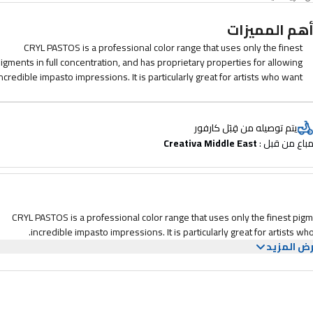
هم المميزات
CRYL PASTOS is a professional color range that uses only the finest
igments in full concentration, and has proprietary properties for allowing
ncredible impasto impressions. It is particularly great for artists who want
to paint quickly, show impasto and have incredibly vivid results.
يتم توصيله من قِبَل كارفور
باع من قبل : 
Creativa Middle East
CRYL PASTOS is a professional color range that uses only the finest pigme
incredible impasto impressions. It is particularly great for artists w
ض المزيد