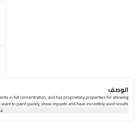
أ
م
الوصف
nts in full concentration, and has proprietary properties for allowing
ho want to paint quickly, show impasto and have incredibly vivid results.
عر