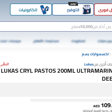
توفير
 فوري
التوفير
إلكترونيات
بين أكثر من
50,000+
منتج
وبر ماركت
المشروبات
مستلزمات الأطفال
موبايلات، تابلت
اكسسوارات رسم
!تبقّى 4 فقط
جات أُخرى من
Lukas
LUKAS CRYL PASTOS 200ML ULTRAMARI
DE
109
AED
.
 ضريبة القيمة المضافة