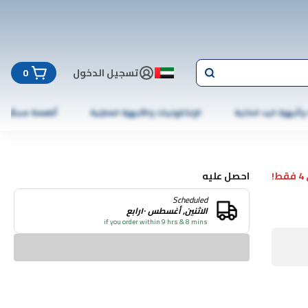
تسجيل الدخول
0
 وأجهزة اليد الذكية
الإلكترونيات والأجهزة المنزلية
أطعمة مجمّدة
!
احصل عليه
Scheduled
الاثنين, أغسطس ١٠رابع
if you order within 9 hrs & 8 mins