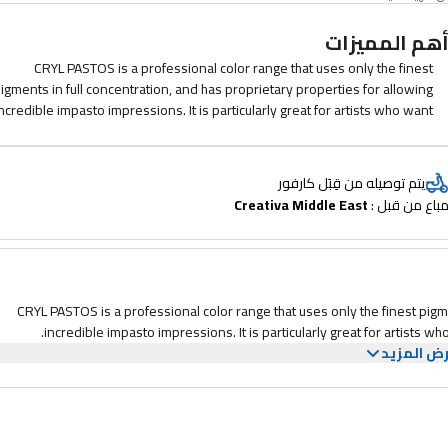
هم المميزات
CRYL PASTOS is a professional color range that uses only the finest
igments in full concentration, and has proprietary properties for allowing
ncredible impasto impressions. It is particularly great for artists who want
to paint quickly, show impasto and have incredibly vivid results.
يتم توصيله من قِبَل كارفور
باع من قبل : 
Creativa Middle East
CRYL PASTOS is a professional color range that uses only the finest pigme
incredible impasto impressions. It is particularly great for artists w
ض المزيد