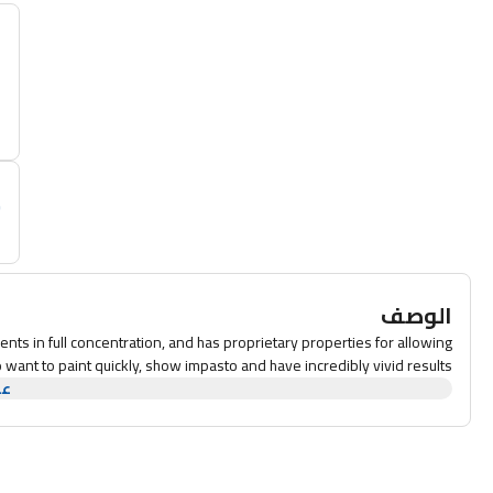
أ
م
الوصف
nts in full concentration, and has proprietary properties for allowing
ho want to paint quickly, show impasto and have incredibly vivid results.
عر