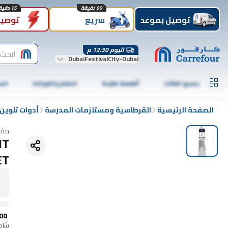
60 دقيقة
15 دقيقة
توصيل بموعد
سريع
توصيل
اليوم 12:30 م
ابحث 
DubaiFestivalCity-Dubai
جميع الفئات
أطعمة طازجة
الخضار والفواكه
الس
الصفحة الرئيسية
القرطاسية ومستلزمات المدرسة
أدوات تلوين
منت
NT
ET
00
شامل