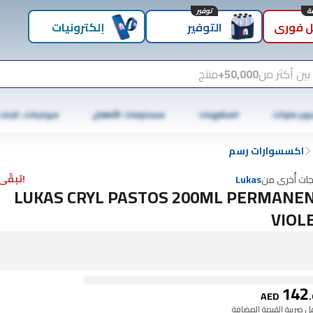
توفير
 فوري
التوفير
إلكترونيات
بين أكثر من
50,000+
منتج
وبر ماركت
المشروبات
مستلزمات الأطفال
موبايلات، تابلت
اكسسوارات رسم
!تبقّى 4 فقط
جات أُخرى من
Lukas
LUKAS CRYL PASTOS 200ML PERMANE
VIOL
142
AED
.
 ضريبة القيمة المضافة