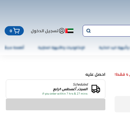
تسجيل الدخول
0
 وأجهزة اليد الذكية
الإلكترونيات والأجهزة المنزلية
أطعمة مجمّدة
!
احصل عليه
Scheduled
السبت, أغسطس ٨رابع
if you order within 7 hrs & 27 mins