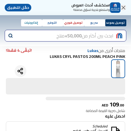
استكشف أحدث العروض
حمّل التطبيق
واستمتع بتجربة تسوّق مذهلة!
توصيل بموعد
سريع
توصيل فوري
التوفير
إلكترونيات
ابحث بين أكثر من
50,000+
منتج
!تبقّى 4 فقط!
منتجات أُخرى من
Lukas
LUKAS CRYL PASTOS 200ML PEACH PINK
109
AED
.
00
شامل ضريبة القيمة المضافة
احصل عليه
Scheduled
السبت, أغسطس ٨رابع