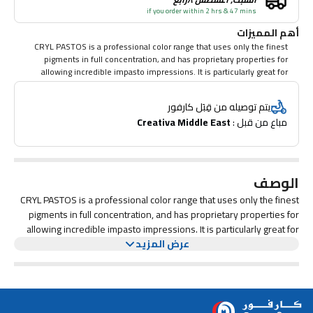
if you order within 2 hrs & 47 mins
أهم المميزات
CRYL PASTOS is a professional color range that uses only the finest
pigments in full concentration, and has proprietary properties for
allowing incredible impasto impressions. It is particularly great for
artists who want to paint quickly, show impasto and have incredibly
vivid results.
يتم توصيله من قِبَل كارفور
مباع من قبل : 
Creativa Middle East
الوصف
CRYL PASTOS is a professional color range that uses only the finest
pigments in full concentration, and has proprietary properties for
allowing incredible impasto impressions. It is particularly great for
عرض المزيد
artists who want to paint quickly, show impasto and have incredibly
vivid results.