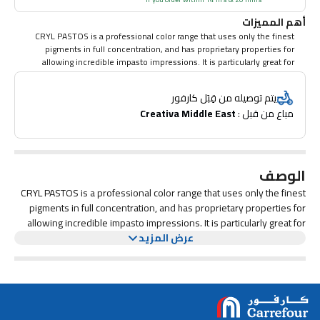
أهم المميزات
CRYL PASTOS is a professional color range that uses only the finest
pigments in full concentration, and has proprietary properties for
allowing incredible impasto impressions. It is particularly great for
artists who want to paint quickly, show impasto and have incredibly
vivid results.
يتم توصيله من قِبَل كارفور
مباع من قبل : 
Creativa Middle East
الوصف
CRYL PASTOS is a professional color range that uses only the finest
pigments in full concentration, and has proprietary properties for
allowing incredible impasto impressions. It is particularly great for
عرض المزيد
artists who want to paint quickly, show impasto and have incredibly
vivid results.