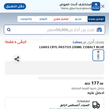
استكشف أحدث العروض
حمّل التطبيق
واستمتع بتجربة تسوّق مذهلة!
توصيل بموعد
سريع
توصيل فوري
التوفير
إلكترونيات
ابحث بين أكثر من
50,000+
منتج
!تبقّى 4 فقط!
منتجات أُخرى من
Lukas
LUKAS CRYL PASTOS 200ML COBALT BLUE
177
AED
.
00
شامل ضريبة القيمة المضافة
احصل عليه
Scheduled
السبت, أغسطس ٨رابع
if you order within 14 hrs & 20 mins