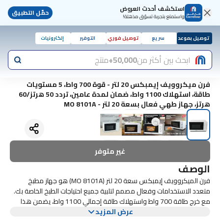
استكشف أحدث العروض
حمّل التطبيق
واستمتع بتجربة تسوّق مذهلة!
توصيل بموعد
سريع
توصيل فوري
التوفير
إلكترونيات
ابحث بين أكثر من
50,000+
منتج
فرن ميكروويف إيمبكس 20 لتر - قوة 700 واط، 5 مستويات
طاقة، استهلاك 1100 واط، ضمان لمدة عامين، تردد 50 هرتز/60
هرتز، جهاز طهي فعال بسعة 20 لتر - MO 8101A
غير متوفر
الوصف
فرن الميكروويف إيمبكس سعة 20 لتر (MO 8101A) هو جهاز مطبخ
متعدد الاستخدامات وفعال مصمم لتلبية جميع احتياجات الطبخ الخاصة بك.
مع خرج طاقة 700 واط واستهلاك طاقة إجمالي 1100 واط، يضمن هذا
عرض المزيد
الميكروويف طهيًا سريعًا ومتساويًا لوجباتك المفضلة. توفر سعتها البالغة