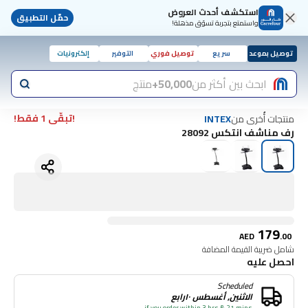
استكشف أحدث العروض
حمّل التطبيق
واستمتع بتجربة تسوّق مذهلة!
توصيل بموعد
سريع
توصيل فوري
التوفير
إلكترونيات
ابحث بين أكثر من
50,000+
منتج
!تبقّى 1 فقط!
منتجات أُخرى من
INTEX
رف مناشف انتكس 28092
179
AED
.
00
شامل ضريبة القيمة المضافة
احصل عليه
Scheduled
الاثنين, أغسطس ١٠رابع
if you order within 3 hrs & 21 mins