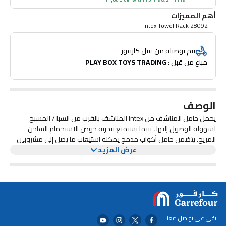
أهم المميزات
Intex Towel Rack 28092
يتم توصيله من قِبَل كارفور
مباع من قبل : 
PLAY BOX TOYS TRADING
الوصف
يحمل حامل المناشف من Intex المناشف بالقرب من السبا / المسبح
لسهولة الوصول إليها ، بينما تستمتع بتجربة حوض الاستحمام الساخن
المريح. يتضمن حامل أكواب مدمج يمكنه استيعاب ما يصل إلى مشروبين
عرض المزيد
بالحجم القياسي. يمكن ملء القاعدة بالماء من أجل الثبات.
ابقى على تواصل معنا