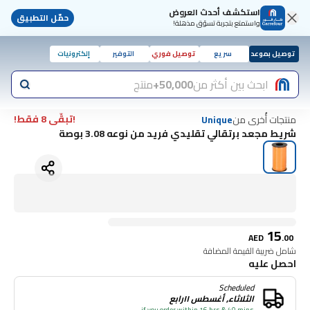
استكشف أحدث العروض
حمّل التطبيق
واستمتع بتجربة تسوّق مذهلة!
توصيل بموعد
سريع
توصيل فوري
التوفير
إلكترونيات
ابحث بين أكثر من
50,000+
منتج
!تبقّى 8 فقط!
منتجات أُخرى من
Unique
شريط مجعد برتقالي تقليدي فريد من نوعه 3.08 بوصة
15
AED
.
00
شامل ضريبة القيمة المضافة
احصل عليه
Scheduled
الثلاثاء, أغسطس ١١رابع
if you order within 16 hrs & 40 mins