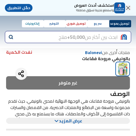
استكشف أحدث العروض
حمّل التطبيق
واستمتع بتجربة تسوّق مذهلة!
توصيل بموعد
سريع
توصيل فوري
التوفير
إلكترونيات
ابحث بين أكثر من
50,000+
منتج
نفدت الكمية
منتجات أُخرى من
Balonevi
بالونيفي مروحة فقاعات
غير متوفر
الوصف
بالونيفي مروحة فقاعات هي الوجهة النهائية لمحبي بالونيفي، حيث تقدم
مجموعة واسعة من البضائع والمنتجات الحصرية. من القمصان والسترات
ذات القلنسوة إلى الأكواب والملصقات، هناك ما يستمتع به كل محبي
في بالونيفي مروحة فقاعات، يمكنك التواصل مع المعجبين الآخرين
بالونيفي. تعتبر العناصر عالية الجودة مثالية لإظهار حبك لـ بالونيفي بأناقة.
عرض المزيد
ومشاركة شغفك بكل ما يتعلق بـ بالونيفي. سواء كنت تبحث عن الهدية
المثالية لأحد زملائك المعجبين أو تريد فقط تدليل نفسك ببعض البضائع