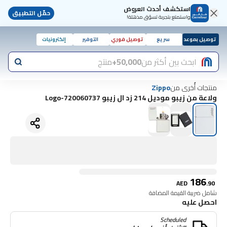
استكشف أحدث العروض
حمّل التطبيق
واستمتع بتجربة تسوّق مذهلة!
توصيل بموعد
سريع
توصيل فوري
التوفير
إلكترونيات
ابحث بين أكثر من
50,000+
منتج
منتجات أُخرى من
Zippo
ولاعة من زيبو موديل 214 زد ال زيبو Logo-720060737
186
AED
.
90
شامل ضريبة القيمة المضافة
احصل عليه
Scheduled