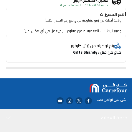
الاثنين, أغسطس ١٠رابع
if you order within 15 hrs & 54 mins
أهم المميزات
ولاعة أصلية من زيبو مقاومة للرياح مع زيبو المميز (كليك).
جميع الإنشاءات المعدنية تصميم مقاوم للرياح يعمل في أي مكان تقريبًا.
قابلة لإعادة التعبئة لمدى الحياة ؛ للحصول على الأداء الأمثل ، نوصي بولاعة زيبو
يتم توصيله من قِبَل كارفور
الأصلية الممتازة ، وأحجار الصوان ، والفتائل.
مباع من قبل : 
Gifts Shandy
صنع في الولايات المتحدة الأمريكية ؛ نضمن لك مدى الحياة "
ابقى على تواصل معنا
خدمة العملاء