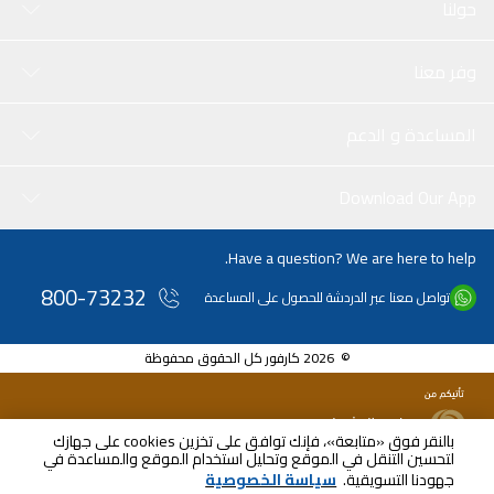
حولنا
وفر معنا
المساعدة و الدعم
Download Our App
Have a question? We are here to help.
800-73232
تواصل معنا عبر الدردشة للحصول على المساعدة
© 2026 كارفور كل الحقوق محفوظة
بالنقر فوق «متابعة»، فإنك توافق على تخزين cookies على جهازك
لتحسين التنقل في الموقع وتحليل استخدام الموقع والمساعدة في
AED
186.90
جهودنا التسويقية.
سياسة الخصوصية
شامل ضريبة القيمة المضافة