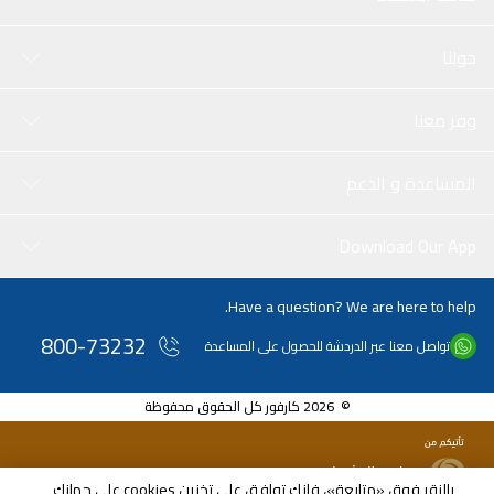
حولنا
وفر معنا
المساعدة و الدعم
Download Our App
Have a question? We are here to help.
800-73232
تواصل معنا عبر الدردشة للحصول على المساعدة
© 2026 كارفور كل الحقوق محفوظة
بالنقر فوق «متابعة»، فإنك توافق على تخزين cookies على جهازك