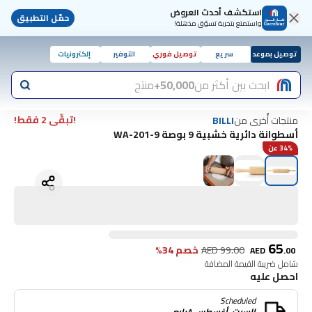
استكشف أحدث العروض
حمّل التطبيق
واستمتع بتجربة تسوّق مذهلة!
توصيل بموعد
سريع
توصيل فوري
التوفير
إلكترونيات
ابحث بين أكثر من
50,000+
منتج
!تبقّى 2 فقط!
منتجات أُخرى من
BILLI
أسطوانة دائرية خشبية 9 بوصة WA-201-9
34% عن
65
99.00
AED
خصم 34%
AED
.
00
شامل ضريبة القيمة المضافة
احصل عليه
Scheduled
السبت, أغسطس ٨رابع