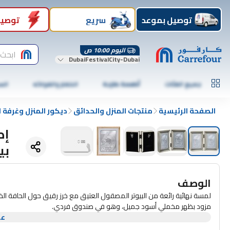
توصيل بموعد
سريع
توصيل
اليوم 10:00 ص
ابحث 
DubaiFestivalCity-Dubai
جميع الفئات
أطعمة طازجة
الخضار والفواكه
الس
الصفحة الرئيسية
منتجات المنزل والحدائق
ديكور المنزل وغرفة 
بي
الوصف
لمسة نهائية رائعة من البيوتر المصقول العتيق مع خرز رقيق حول الحافة الخا
مزود بظهر مخملي أسود جميل، وهو في صندوق فردي.
عر