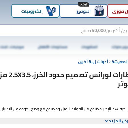
توفير
 فوري
التوفير
إلكترونيات
بين أكثر من
50,000+
منتج
وبر ماركت
المشروبات
مستلزمات الأطفال
موبايلات، تابلت
المعيشة
أدوات زينة أخرى
إطارات لورانس تصميم
وتر
رجية. هذا الإطار مصنوع من الفولاذ الثقيل ومصنوع مع وضع الجودة في الاعتبار. ال
ض المزيد