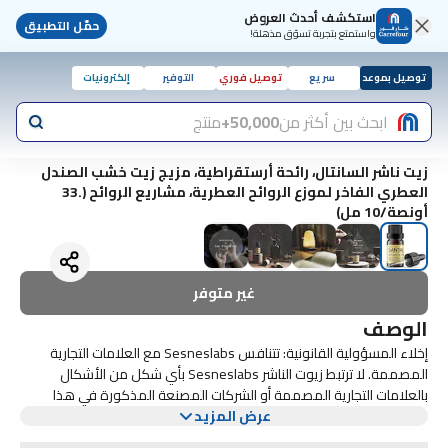
استكشف أحدث العروض
حمّل التطبيق
واستمتع بتجربة تسوّق مذهلة!
توصيل بموعد
سريع
توصيل فوري
التوفير
إلكترونيات
ابحث بين أكثر من
50,000+
منتج
زيت ناشر السانتال، رائحة أرستقراطية، مزيج زيت خشب الصندل
العطري الفاخر لموزع الروائح العطرية، مشاريع الروائح (.33
أونصة/10 مل)
غير متوفر
الوصف
إخلاء المسؤولية القانونية: تتنافس Sesneslabs مع العلامات التجارية
المصممة. لا ترتبط زيوت الناشر Sesneslabs بأي شكل من الأشكال
بالعلامات التجارية المصممة أو الشركات المصنعة المذكورة في هذا
عرض المزيد
الموقع ولا ينبغي بأي حال من الأحوال الخلط بينها وبين العلامة التجارية
المصممة الفعلية. العلامات التجارية الاسمية وحقوق التأليف والنشر هي