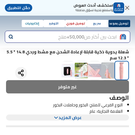
استكشف أحدث العروض
حمّل التطبيق
واستمتع بتجربة تسوّق مذهلة!
توصيل بموعد
سريع
توصيل فوري
التوفير
إلكترونيات
ابحث بين أكثر من
50,000+
منتج
شعلة يدوية ذكية قابلة لإعادة الشحن مع مشط وردي 14.8 * 5.5
* 12.3 سم
غير متوفر
الوصف
النوع الفرعي للمنتج: البخور وحاملات البخور
العلامة التجارية: عام
عرض المزيد