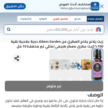
استكشف أحدث العروض
حمّل التطبيق
واستمتع بتجربة تسوّق مذهلة!
توصيل بموعد
سريع
توصيل فوري
التوفير
إلكترونيات
ابحث بين أكثر من
50,000+
منتج
زيت يلانج يلانج العطري من Edens Garden، درجة علاجية نقية
100% (زيت عطري معطر طبيعي/مثلي غير مخفف) 10 مل
غير متوفر
الوصف
إذا كان لديك زجاجة تحتوي على كل ما هو جيد ومريح في العالم، فقد تكون
حاوية من زهرة يلانج يلانج. رائحته الرائعة زهرية وحلوة بطريقة ستسعد