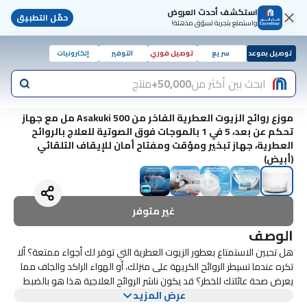
استكشف أحدث العروض
حمّل التطبيق
واستمتع بتجربة تسوّق مذهلة!
توصيل بموعد
سريع
توصيل فوري
التوفير
إلكترونيات
ابحث بين أكثر من
50,000+
منتج
موزع روائح الزيوت العطرية الفاخر من Asakuki 500 مل مع جهاز
تحكم عن بعد، 5 في 1 بالموجات فوق الصوتية للعلاج بالروائح
العطرية، جهاز تبخير ومؤقت ومفتاح أمان للإيقاف التلقائي
(أبيض)
غير متوفر
الوصف
هل تحبين الاستمتاع بعطور الزيوت العطرية التي توفر لك أجواء ممتعة؟ ألا
تكره عندما تسيطر الروائح الكريهة على منزلك، أو الهواء الراكد والجاف مما
يعرض صحة عائلتك للخطر؟ قد يكون ناشر الروائح العلاجية هذا هو بالضبط
عرض المزيد
ما يحتاجه منزلك. ما يجعل موزع الزيوت العطرية هذا متفوقًا على أي مبخر