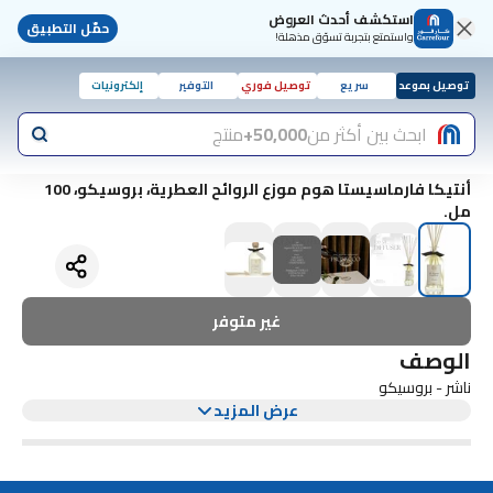
استكشف أحدث العروض
حمّل التطبيق
واستمتع بتجربة تسوّق مذهلة!
توصيل بموعد
سريع
توصيل فوري
التوفير
إلكترونيات
ابحث بين أكثر من
50,000+
منتج
أنتيكا فارماسيستا هوم موزع الروائح العطرية، بروسيكو، 100
مل.
غير متوفر
الوصف
ناشر - بروسيكو
عرض المزيد