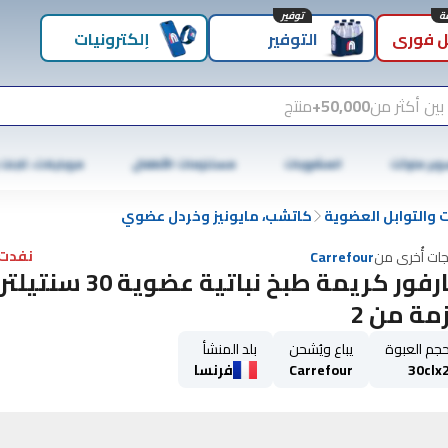
توفير
 فوري
التوفير
إلكترونيات
بين أكثر من
50,000+
منتج
وبر ماركت
المشروبات
مستلزمات الأطفال
موبايلات، تابلت
 والتوابل العضوية
كاتشب، مايونيز وخردل عضوي
نفدت 
جات أُخرى من
Carrefour
كارفور كريمة طبخ نباتية عضوية 30 سنتيلتر
مة من 2
جم العبوة
يباع ويُشحن
بلد المنشأ
30clx
Carrefour
فرنسا