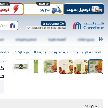
60 دقيقة
15 دقيقة
توصيل بموعد
سريع
توصيل
اليوم 6:30 م
ابحث 
DubaiFestivalCity-Dubai
جميع الفئات
أطعمة طازجة
الخضار والفواكه
الس
الصفحة الرئيسية
أغذية عضوية وحيوية
السوبر ماركت
الصلصات
منت
2
+
حز
ح
2
المكونات