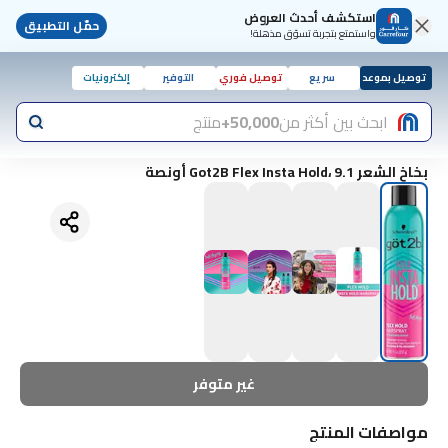
استكشف أحدث العروض
حمّل التطبيق
واستمتع بتجربة تسوّق مذهلة!
توصيل بموعد
سريع
توصيل فوري
التوفير
إلكترونيات
ابحث بين أكثر من
50,000+
منتج
بخاخ الشعر Got2B Flex Insta Hold، 9.1 أونصة
غير متوفر
مواصفات المنتج