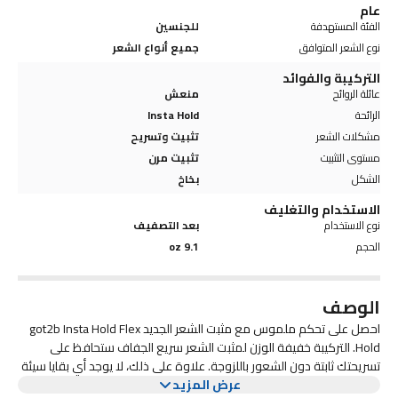
عام
الفئة المستهدفة
للجنسين
نوع الشعر المتوافق
جميع أنواع الشعر
التركيبة والفوائد
عائلة الروائح
منعش
الرائحة
Insta Hold
مشكلات الشعر
تثبيت وتسريح
مستوى التثبيت
تثبيت مرن
الشكل
بخاخ
الاستخدام والتغليف
نوع الاستخدام
بعد التصفيف
الحجم
9.1 oz
الوصف
احصل على تحكم ملموس مع مثبت الشعر الجديد got2b Insta Hold Flex
Hold. التركيبة خفيفة الوزن لمثبت الشعر سريع الجفاف ستحافظ على
تسريحتك ثابتة دون الشعور باللزوجة. علاوة على ذلك، لا يوجد أي بقايا سيئة
عرض المزيد
أو لزجة. تم تركيبه بشكل جميل بدون بارابين أو كبريتات، وهو آمن على اللون