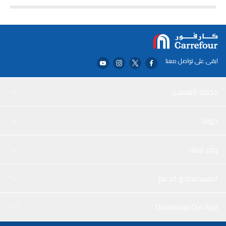
ويساعد على حماية الشعر من الجفاف. يمكن رج العبوة جيداً قبل
الاستخدام. أمسكي العلبة على بعد 8-10 بوصات من الشعر الجاف ورشيها
لتثبيت تسريحتك. اشطف الفوهة تحت الماء الدافئ في حالة حدوث انسداد.
عبر عن أسلوبك كل يوم، مع مثبت الشعر got2b Insta Hold Flex Hold!
ابقى على تواصل معنا
خدمة العملاء
حولنا
وفر معنا
المساعدة و الدعم
Download Our App