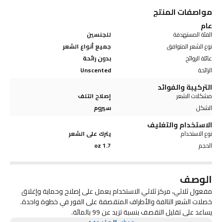
مواصفات المنتج
عام
الفئة المستهدفة
للجنسين
نوع الشعر المتوافق
جميع أنواع الشعر
عائلة الروائح
بدون رائحة
الرائحة
Unscented
التركيبة والفوائد
مشكلات الشعر
إصلاح التلف
الشكل
سيروم
الاستخدام والتغليف
نوع الاستخدام
يترك على الشعر
الحجم
1.7 oz
الوصف
مفعول ثلاثي، مركز ثلاثي الاستخدام يعمل على إصلاح وحماية وإغلاق
خصلات الشعر التالفة والأطراف المتقصفة على الفور في خطوة واحدة.
يساعد على تقليل التقصف بنسبة تزيد عن 99 بالمائة.