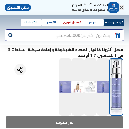
استكشف أحدث العروض
حمّل التطبيق
واستمتع بتجربة تسوّق مذهلة!
توصيل بموعد
سريع
توصيل فوري
التوفير
إلكترونيات
ابحث بين أكثر من
50,000+
منتج
مصل ألتيرنا كافيار المضاد للشيخوخة وإعادة هيكلة السندات 3
في 1 للجنسين، 1.7 أونصة
غير متوفر